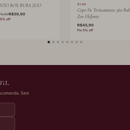
NTO BOX BUBA ZOO
BUBA
Copo De Treinamento 360 Bu
R$59,90
79,90
Zoo Elefante
 5% off
R$45,90
Pix 5% off
ra.
encomenda. Sem