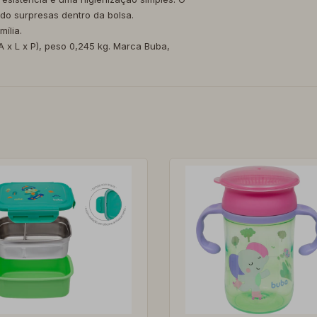
do surpresas dentro da bolsa.
ília.
x L x P), peso 0,245 kg. Marca Buba,