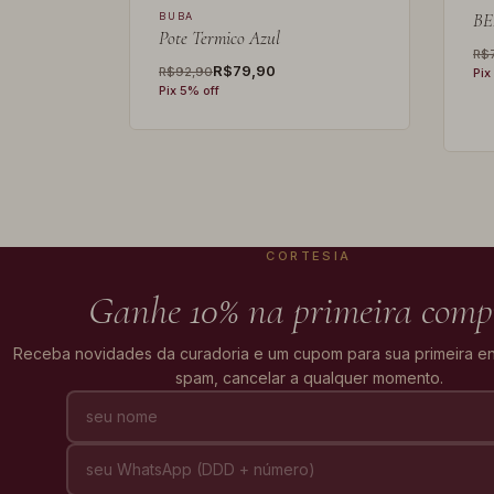
BE
BUBA
ilicone
Pote Termico Azul
R$
R$79,90
R$92,90
Pix
Pix 5% off
CORTESIA
Ganhe 10% na primeira comp
Receba novidades da curadoria e um cupom para sua primeira 
spam, cancelar a qualquer momento.