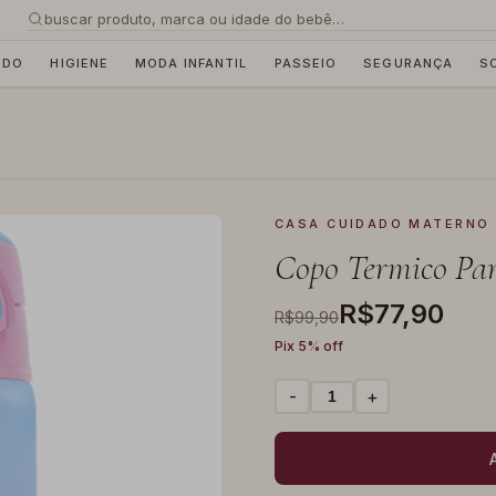
buscar produto, marca ou idade do bebê…
EDO
HIGIENE
MODA INFANTIL
PASSEIO
SEGURANÇA
S
CASA CUIDADO MATERNO
Copo Termico Par
R$77,90
R$99,90
Pix 5% off
-
+