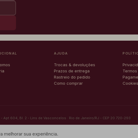
UCIONAL
AJUDA
POLÍTI
somos
Trocas & devoluções
Privaci
ria
Prazos de entrega
Termos
o
Rastreio do pedido
Pagamen
Como comprar
Cookie
 Apt 604, Bl. 2 - Lins de Vasconcelos · Rio de Janeiro/RJ - CEP 20.720-293
 melhorar sua experiência.