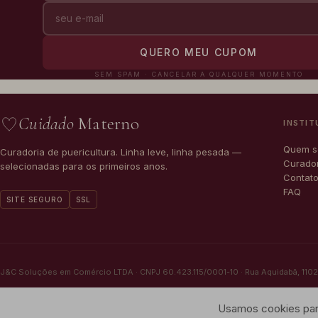
QUERO MEU CUPOM
SEM SPAM · CANCELAR A QUALQUER MOMENTO
Cuidado
Materno
INSTIT
Quem 
Curadoria de puericultura. Linha leve, linha pesada —
Curado
selecionadas para os primeiros anos.
Contat
FAQ
SITE SEGURO
SSL
J&C Soluções em Comércio LTDA · CNPJ 60.423.115/0001-10 · Rua Aquidabã, 1102 -
© 2026 Cuidado Materno
Usamos cookies para