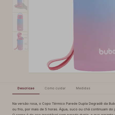
Descricao
Como cuidar
Medidas
Na versão rosa, o Copo Térmico Parede Dupla Degradê da Buba
ou frio, por mais de 5 horas. Água, suco ou chá continuam do j
O corpo é de aço inoxidável com parede dupla, o que garante r