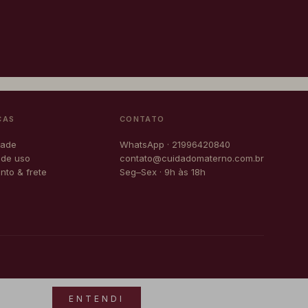
CAS
CONTATO
dade
WhatsApp · 21996420840
 de uso
contato@cuidadomaterno.com.br
to & frete
Seg–Sex · 9h às 18h
s
Pix
Visa
Master
ENTENDI