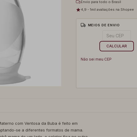
Envio para todo o Brasil
4,9 - 1mil avaliações na Shopee
MEIOS DE ENVIO
Entregas para o CEP:
CALCULAR
Não sei meu CEP
 Materno com Ventosa da Buba é feito em
aptando-se a diferentes formatos de mama.
bê mama de um lado, o coletor fica no outro,