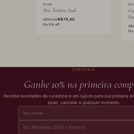
BUBA
BU
 Nuvem
Pote Termico Azul
Ca
Bu
R$79,90
R$92,90
Pix 5% off
R$
Pix
CORTESIA
Ganhe 10% na primeira comp
Receba novidades da curadoria e um cupom para sua primeira 
spam, cancelar a qualquer momento.