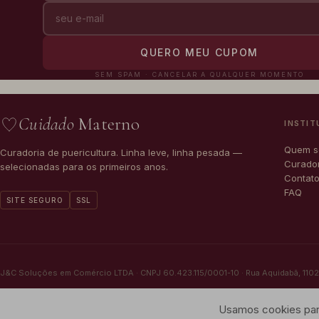
QUERO MEU CUPOM
SEM SPAM · CANCELAR A QUALQUER MOMENTO
Cuidado
Materno
INSTIT
Quem 
Curadoria de puericultura. Linha leve, linha pesada —
Curado
selecionadas para os primeiros anos.
Contat
FAQ
SITE SEGURO
SSL
J&C Soluções em Comércio LTDA · CNPJ 60.423.115/0001-10 · Rua Aquidabã, 1102 -
© 2026 Cuidado Materno
Usamos cookies para