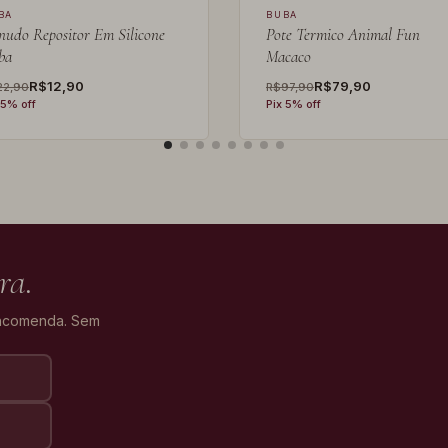
BA
BUBA
nudo Repositor Em Silicone
Pote Termico Animal Fun
ba
Macaco
R$12,90
R$79,90
22,90
R$97,90
 5% off
Pix 5% off
ra.
encomenda. Sem