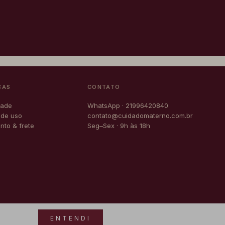
CAS
CONTATO
dade
WhatsApp · 21996420840
 de uso
contato@cuidadomaterno.com.br
to & frete
Seg–Sex · 9h às 18h
s
Pix
Visa
Master
ENTENDI