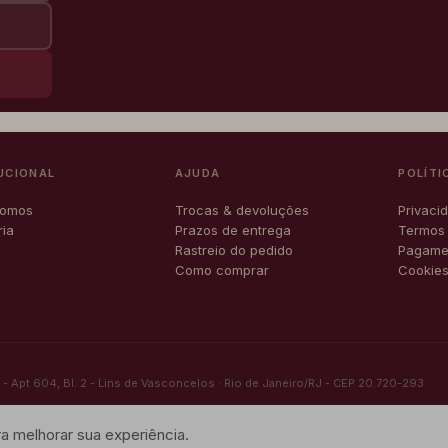
UCIONAL
AJUDA
POLÍTI
somos
Trocas & devoluções
Privaci
ria
Prazos de entrega
Termos
o
Rastreio do pedido
Pagamen
Como comprar
Cookie
 Apt 604, Bl. 2 - Lins de Vasconcelos · Rio de Janeiro/RJ - CEP 20.720-293
 melhorar sua experiência.