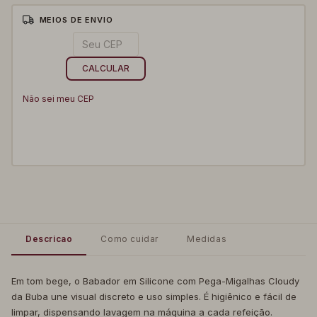
MEIOS DE ENVIO
ALTERAR CEP
Entregas para o CEP:
CALCULAR
Não sei meu CEP
Descricao
Como cuidar
Medidas
Em tom bege, o Babador em Silicone com Pega-Migalhas Cloudy
da Buba une visual discreto e uso simples. É higiênico e fácil de
limpar, dispensando lavagem na máquina a cada refeição.