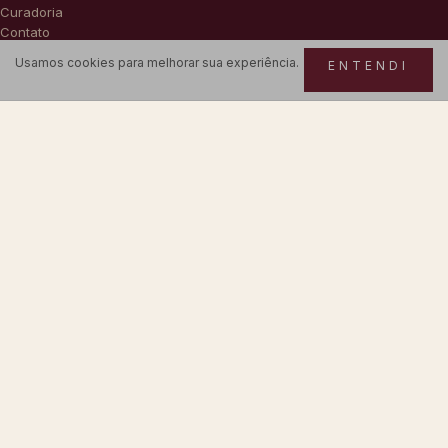
Curadoria
Contato
FAQ
Usamos cookies para melhorar sua experiência.
ENTENDI
AJUDA
Trocas & devoluções
Prazos de entrega
Rastreio do pedido
Como comprar
POLÍTICAS
Privacidade
Termos de uso
Pagamento & frete
Cookies
CONTATO
WhatsApp · 21996420840