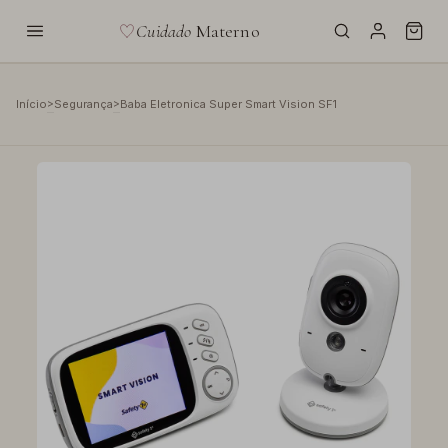
Cuidado
Materno
>
>
Início
Segurança
Baba Eletronica Super Smart Vision SF1