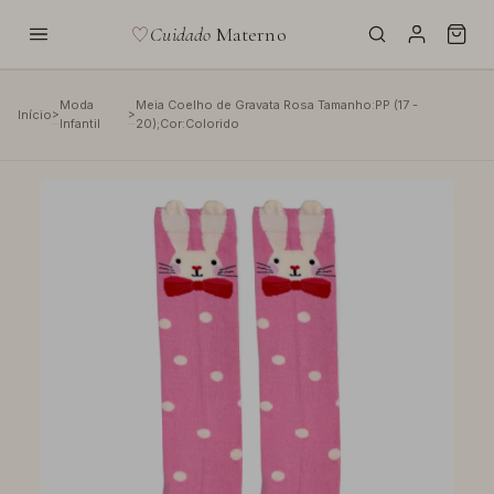
Cuidado
Materno
Moda
Meia Coelho de Gravata Rosa Tamanho:PP (17 -
>
>
Início
Infantil
20);Cor:Colorido