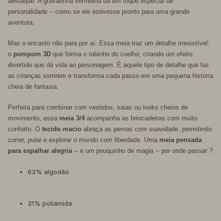
destaque. A gravatinha vermelha dá um toque especial de
personalidade -- como se ele estivesse pronto para uma grande
aventura.
Mas o encanto não para por aí. Essa meia traz um detalhe irresistível:
o
pompom 3D
que forma o rabinho do coelho, criando um efeito
divertido que dá vida ao personagem. É aquele tipo de detalhe que faz
as crianças sorrirem e transforma cada passo em uma pequena história
cheia de fantasia.
Perfeita para combinar com vestidos, saias ou looks cheios de
movimento, essa
meia 3/4
acompanha as brincadeiras com muito
conforto. O
tecido macio
abraça as pernas com suavidade, permitindo
correr, pular e explorar o mundo com liberdade. Uma
meia pensada
para espalhar alegria
-- e um pouquinho de magia -- por onde passar ?
63% algodão
31% poliamida