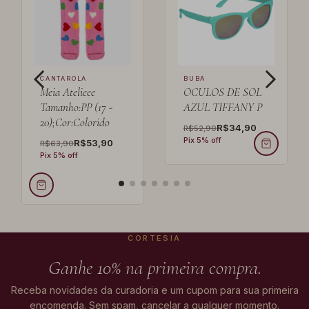
CANTAROLA
BUBA
Meia Atelieee
OCULOS DE SOL
Tamanho:PP (17 -
AZUL TIFFANY P
20);Cor:Colorido
R$34,90
R$52,90
Pix 5% off
R$53,90
R$63,90
Pix 5% off
CORTESIA
Ganhe 10% na primeira compra.
Receba novidades da curadoria e um cupom para sua primeira
encomenda. Sem spam, cancelar a qualquer momento.