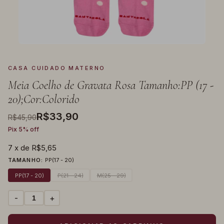
CASA CUIDADO MATERNO
Meia Coelho de Gravata Rosa Tamanho:PP (17 -
20);Cor:Colorido
R$33,90
R$45,90
Pix 5% off
7
x de
R$5,65
TAMANHO:
PP(17 - 20)
PP(17 - 20)
P(21 - 24)
M(25 - 29)
-
+